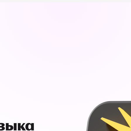
узыка