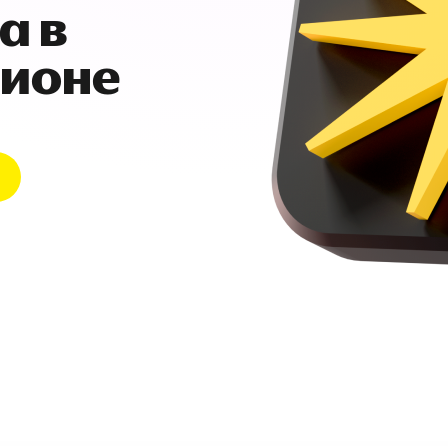
а в
гионе