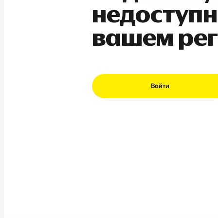
недоступн
вашем ре
Войти