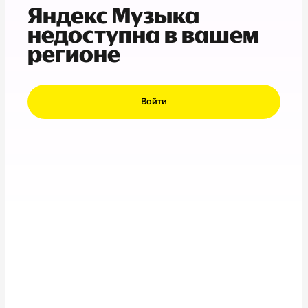
Яндекс Музыка
недоступна в вашем
регионе
Войти