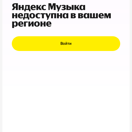
Яндекс Музыка
недоступна в вашем
регионе
Войти