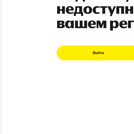
недоступн
вашем ре
Войти