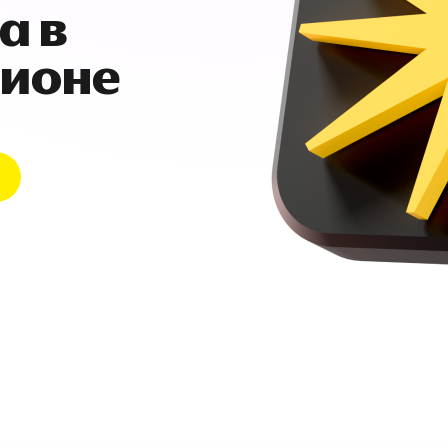
а в
гионе