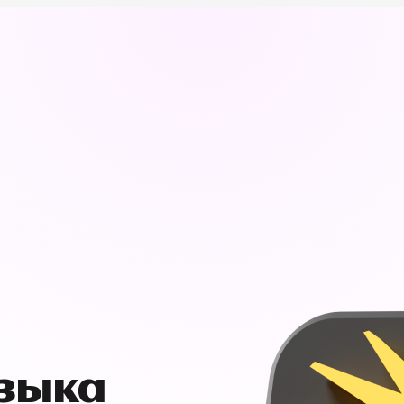
узыка