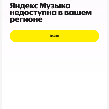
Яндекс Музыка
недоступна в вашем
регионе
Войти