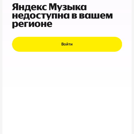
Яндекс Музыка
недоступна в вашем
регионе
Войти