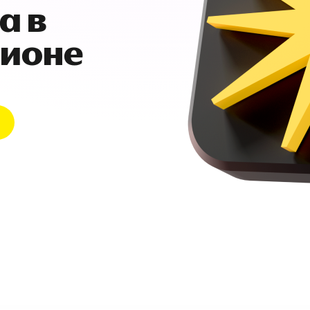
а в
гионе