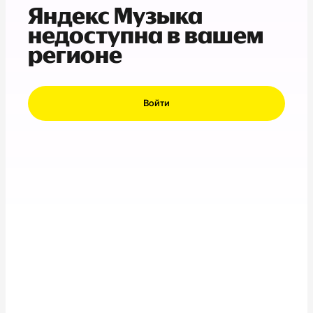
Яндекс Музыка
недоступна в вашем
регионе
Войти