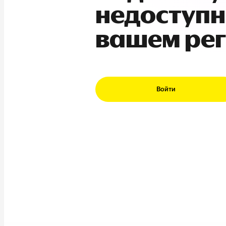
недоступн
вашем ре
Войти