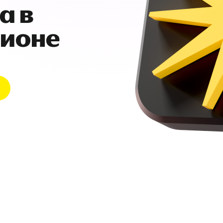
а в
гионе