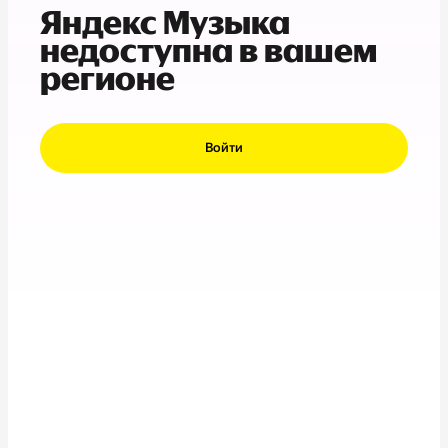
Яндекс Музыка
недоступна в вашем
регионе
Войти