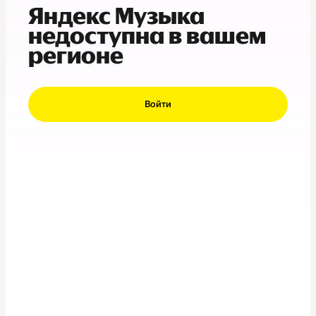
Яндекс Музыка
недоступна в вашем
регионе
Войти