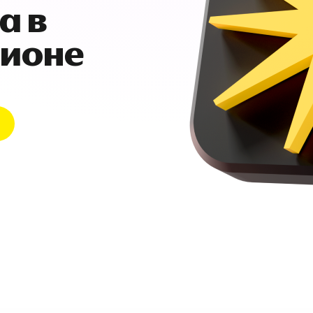
а в
гионе