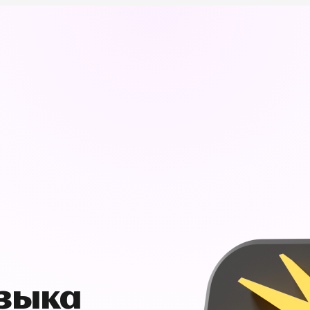
узыка