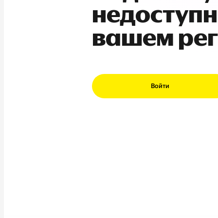
недоступн
вашем ре
Войти