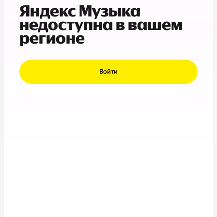
Яндекс Музыка
недоступна в вашем
регионе
Войти