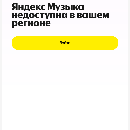
Яндекс Музыка
недоступна в вашем
регионе
Войти