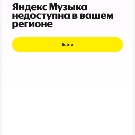
Яндекс Музыка
недоступна в вашем
регионе
Войти