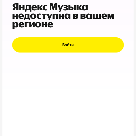
Яндекс Музыка
недоступна в вашем
регионе
Войти