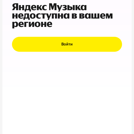
Яндекс Музыка
недоступна в вашем
регионе
Войти