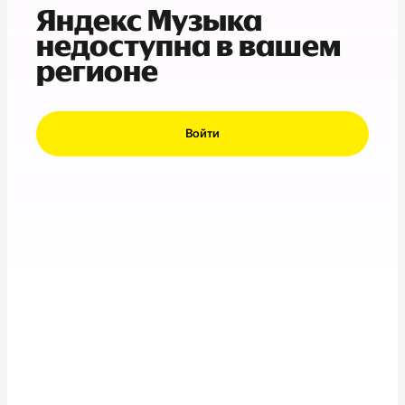
Яндекс Музыка
недоступна в вашем
регионе
Войти