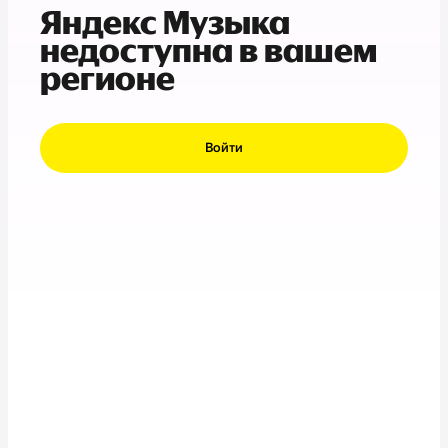
Яндекс Музыка
недоступна в вашем
регионе
Войти