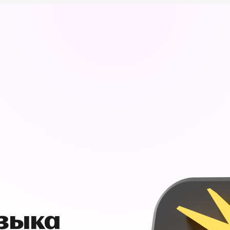
узыка