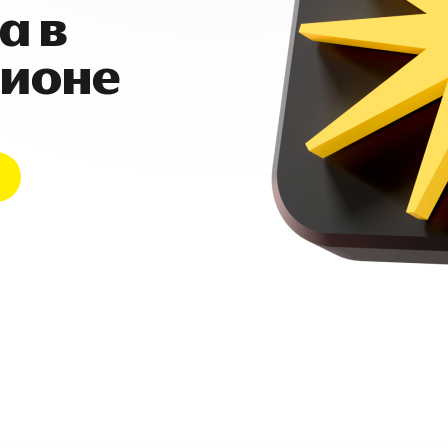
а в
гионе