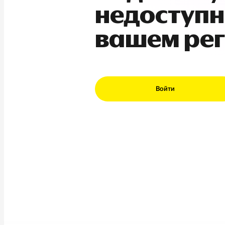
недоступн
вашем ре
Войти