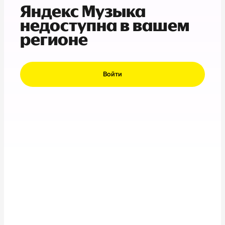
Яндекс Музыка
недоступна в вашем
регионе
Войти