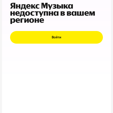
Яндекс Музыка
недоступна в вашем
регионе
Войти