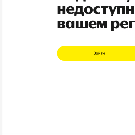
недоступн
вашем ре
Войти