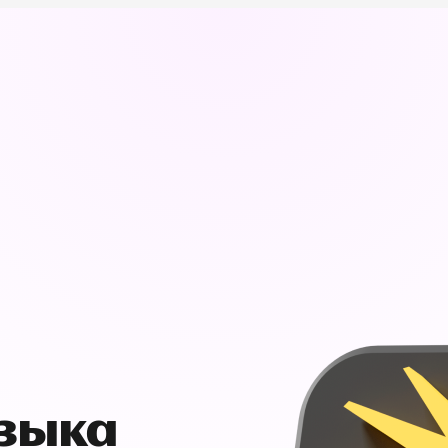
узыка