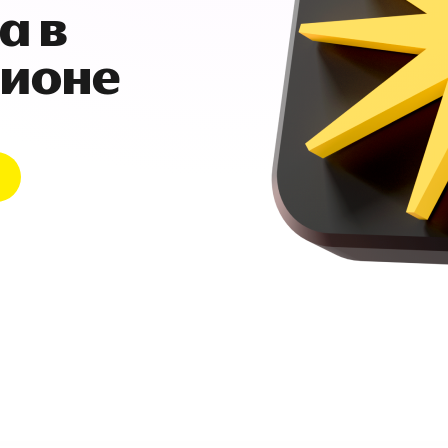
а в
гионе