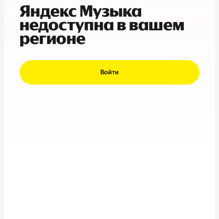
Яндекс Музыка
недоступна в вашем
регионе
Войти