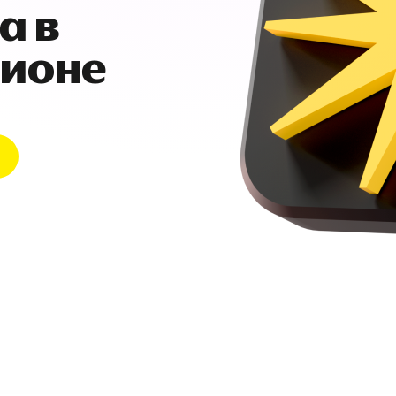
а в
гионе