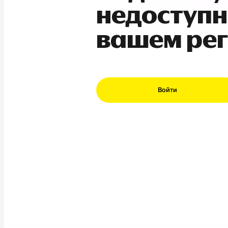
недоступн
вашем ре
Войти