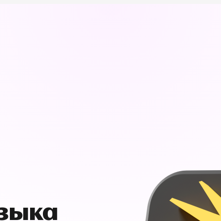
узыка