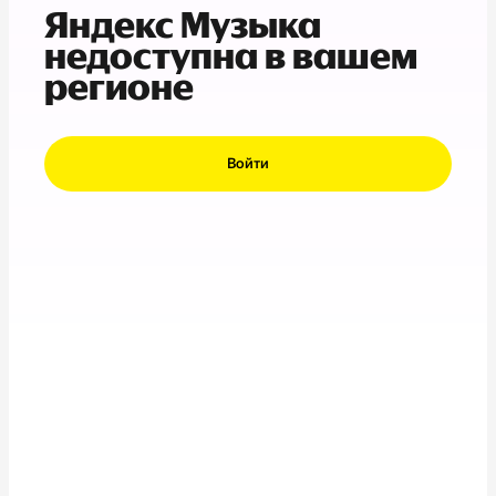
Яндекс Музыка
недоступна в вашем
регионе
Войти