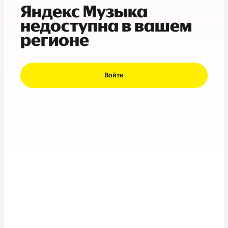
Яндекс Музыка
недоступна в вашем
регионе
Войти