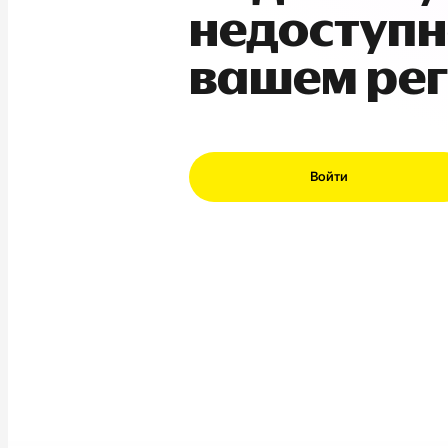
недоступн
вашем ре
Войти