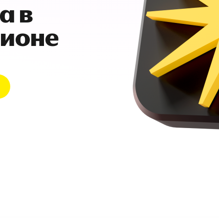
а в
гионе