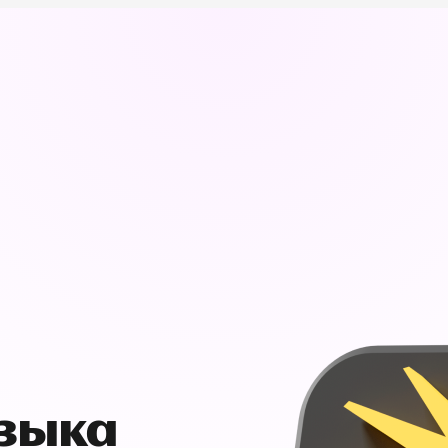
узыка