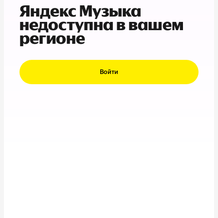
Яндекс Музыка
недоступна в вашем
регионе
Войти