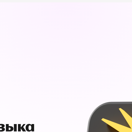
узыка