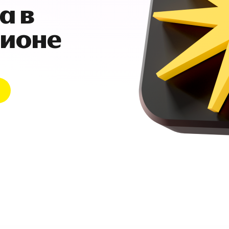
а в
гионе