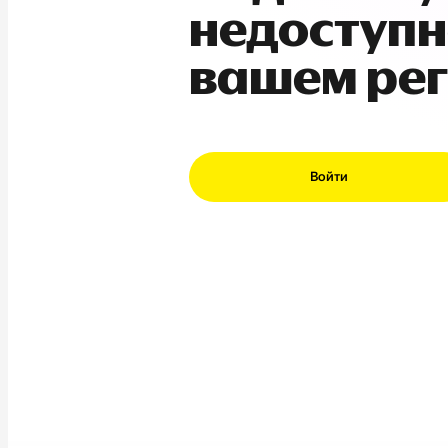
недоступн
вашем ре
Войти