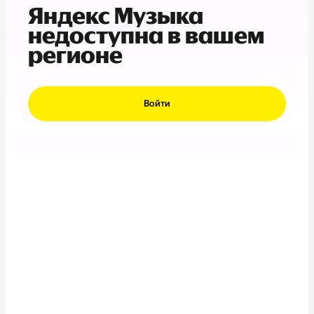
Яндекс Музыка
недоступна в вашем
регионе
Войти