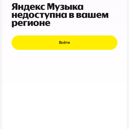
Яндекс Музыка
недоступна в вашем
регионе
Войти