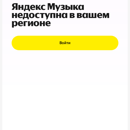
Яндекс Музыка
недоступна в вашем
регионе
Войти