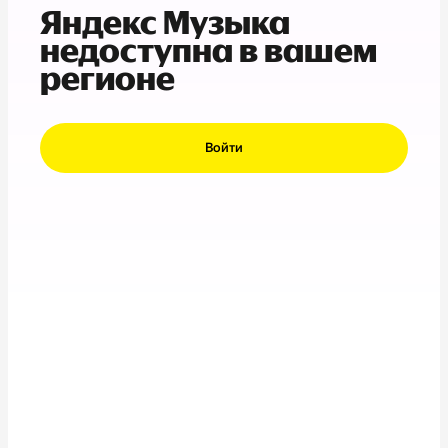
Яндекс Музыка
недоступна в вашем
регионе
Войти