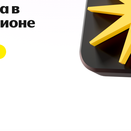
а в
гионе