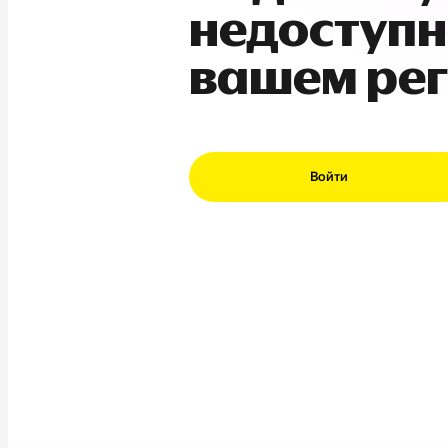
недоступн
вашем ре
Войти