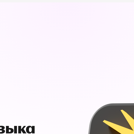
узыка