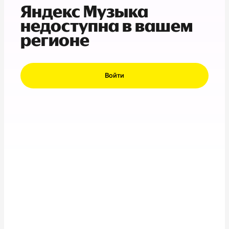
Яндекс Музыка
недоступна в вашем
регионе
Войти