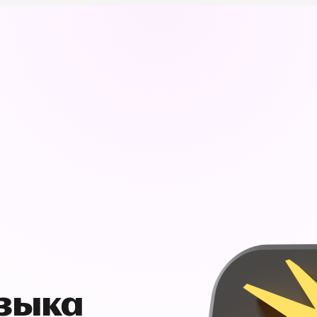
узыка