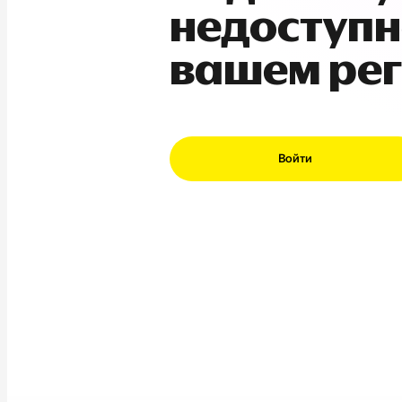
недоступн
вашем ре
Войти