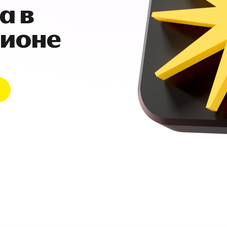
а в
гионе