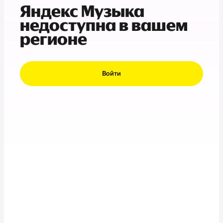
Яндекс Музыка
недоступна в вашем
регионе
Войти