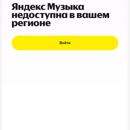
Яндекс Музыка
недоступна в вашем
регионе
Войти