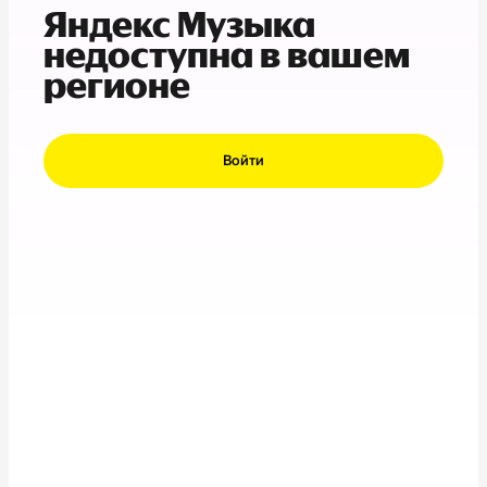
Яндекс Музыка
недоступна в вашем
регионе
Войти