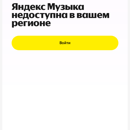
Яндекс Музыка
недоступна в вашем
регионе
Войти