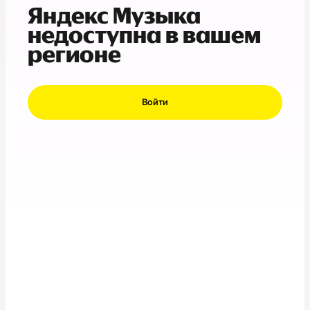
Яндекс Музыка
недоступна в вашем
регионе
Войти