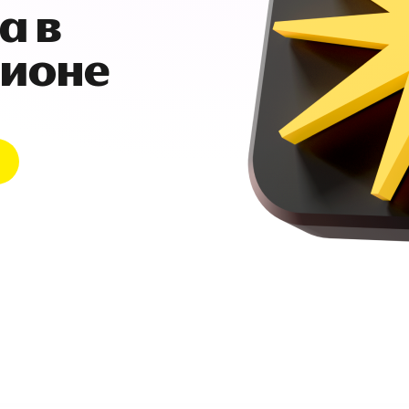
а в
гионе