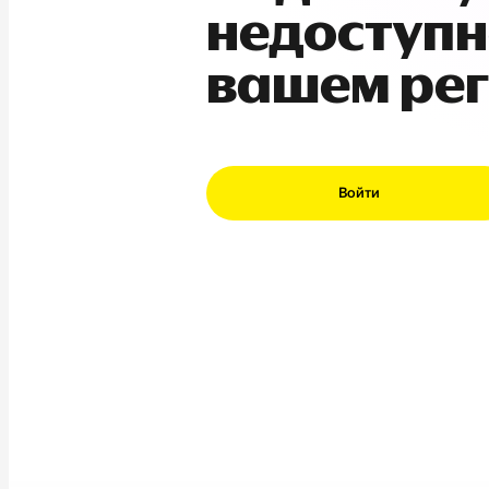
недоступн
вашем ре
Войти