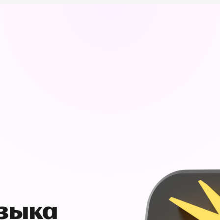
узыка