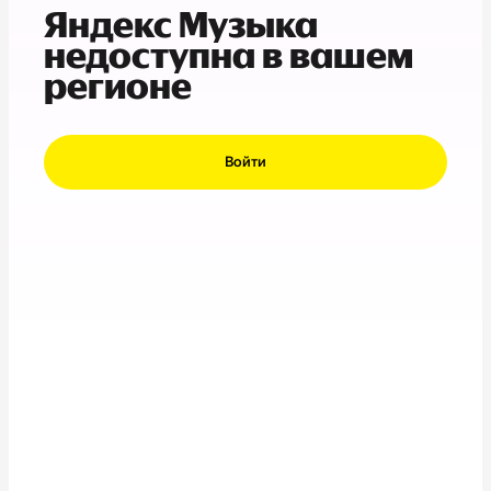
Яндекс Музыка
недоступна в вашем
регионе
Войти