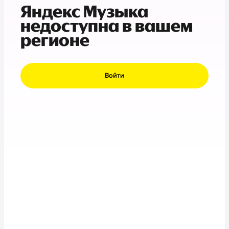
Яндекс Музыка
недоступна в вашем
регионе
Войти