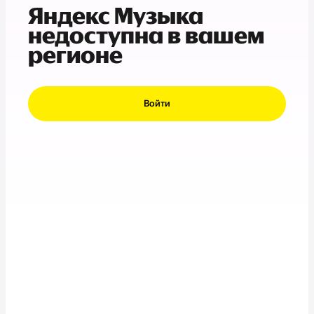
Яндекс Музыка
недоступна в вашем
регионе
Войти