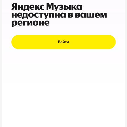
Яндекс Музыка
недоступна в вашем
регионе
Войти