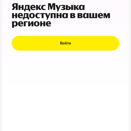
Яндекс Музыка
недоступна в вашем
регионе
Войти