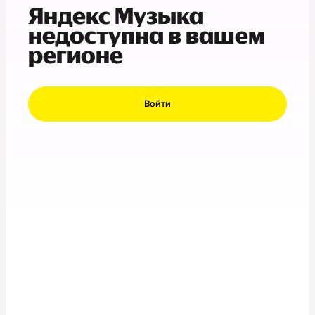
Яндекс Музыка
недоступна в вашем
регионе
Войти