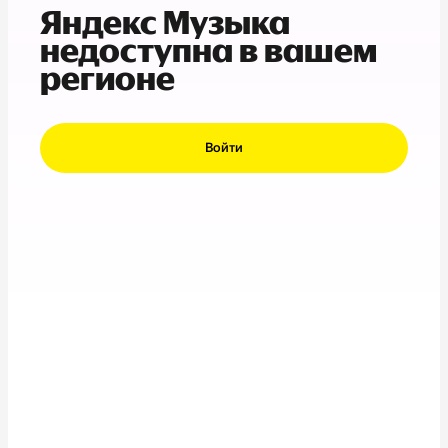
Яндекс Музыка
недоступна в вашем
регионе
Войти